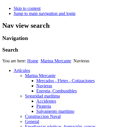
Skip to content
Jump to main navigation and login
Nav view search
Navigation
Search
You are here:
Home
Marina Mercante
Navieras
Artículos
Marina Mercante
Mercados - Fletes - Cotizaciones
Navieras
Energia, Combustibles
Seguridad marítima
Accidentes
Pirateria
Salvamento maritimo
Construccion Naval
General
Enseñanzas náuticas, formación, cursos