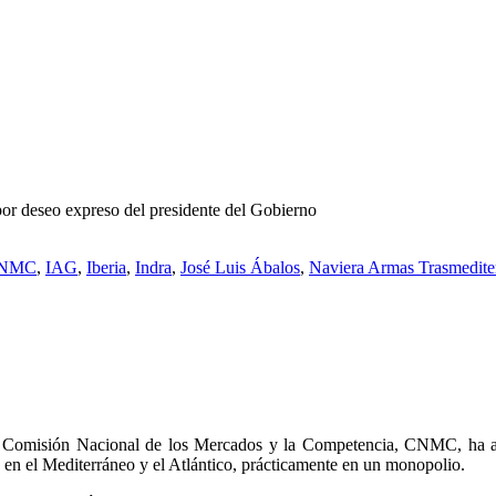
or deseo expreso del presidente del Gobierno
NMC
,
IAG
,
Iberia
,
Indra
,
José Luis Ábalos
,
Naviera Armas Trasmedite
la Comisión Nacional de los Mercados y la Competencia, CNMC, ha a
s en el Mediterráneo y el Atlántico, prácticamente en un monopolio.