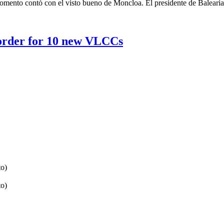
momento contó con el visto bueno de Moncloa. El presidente de Baleari
order for 10 new VLCCs
to)
to)