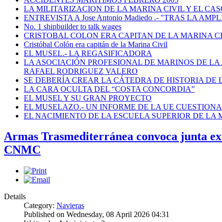
LA MILITARIZACION DE LA MARINA CIVIL Y EL CASO
ENTREVISTA A Jose Antonio Madiedo .- "TRAS LA 
No. 1 shipbuilder to talk wages
CRISTOBAL COLON ERA CAPITAN DE LA MARINA C
Cristóbal Colón era capitán de la Marina Civil
EL MUSEL.- LA REGASIFICADORA
LA ASOCIACIÓN PROFESIONAL DE MARINOS DE LA
RAFAEL RODRIGUEZ VALERO
SE DEBERÍA CREAR LA CÁTEDRA DE HISTORIA DE 
LA CARA OCULTA DEL “COSTA CONCORDIA”
EL MUSEL Y SU GRAN PROYECTO
EL MUSELAZO.- UN INFORME DE LA UE CUESTIONA E
EL NACIMIENTO DE LA ESCUELA SUPERIOR DE LA M
Armas Trasmediterránea convoca junta extra
CNMC
Details
Category:
Navieras
Published on Wednesday, 08 April 2026 04:31