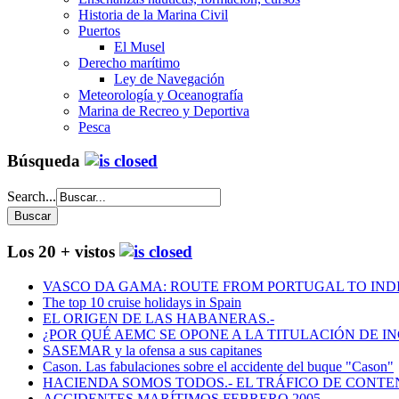
Historia de la Marina Civil
Puertos
El Musel
Derecho marítimo
Ley de Navegación
Meteorología y Oceanografía
Marina de Recreo y Deportiva
Pesca
Búsqueda
Search...
Los 20 + vistos
VASCO DA GAMA: ROUTE FROM PORTUGAL TO INDIA
The top 10 cruise holidays in Spain
EL ORIGEN DE LAS HABANERAS.-
¿POR QUÉ AEMC SE OPONE A LA TITULACIÓN DE I
SASEMAR y la ofensa a sus capitanes
Cason. Las fabulaciones sobre el accidente del buque "Cason"
HACIENDA SOMOS TODOS.- EL TRÁFICO DE CONTEN
ACCIDENTES MARÍTIMOS FEBRERO 2005