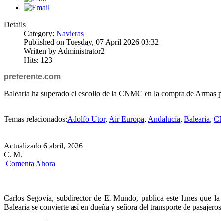
Details
Category:
Navieras
Published on Tuesday, 07 April 2026 03:32
Written by Administrator2
Hits: 123
preferente.com
Balearia ha superado el escollo de la CNMC en la compra de Armas p
Temas relacionados:
Adolfo Utor
,
Air Europa
,
Andalucía
,
Balearia
,
C
Actualizado 6 abril, 2026
C. M.
Comenta Ahora
Carlos Segovia, subdirector de El Mundo, publica este lunes que 
Balearia se convierte así en dueña y señora del transporte de pasajero