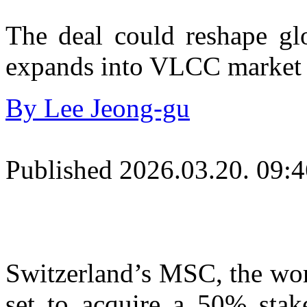
The deal could reshape gl
expands into VLCC market
By Lee Jeong-gu
Published 2026.03.20. 09:
Switzerland’s MSC, the wor
set to acquire a 50% stak