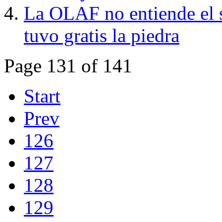
La OLAF no entiende el 
tuvo gratis la piedra
Page 131 of 141
Start
Prev
126
127
128
129