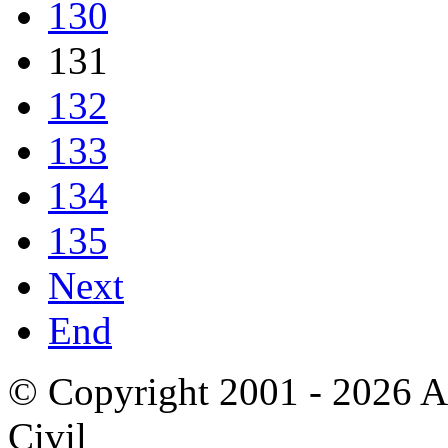
130
131
132
133
134
135
Next
End
© Copyright 2001 - 2026 A
Civil