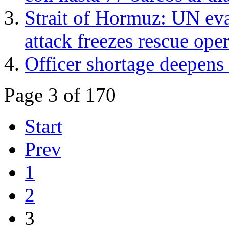
Strait of Hormuz: UN eva
attack freezes rescue ope
Officer shortage deepen
Page 3 of 170
Start
Prev
1
2
3