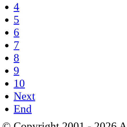
4
5
6
7
8
9
10
Next
End
© Copyright 2001 - 2026 A