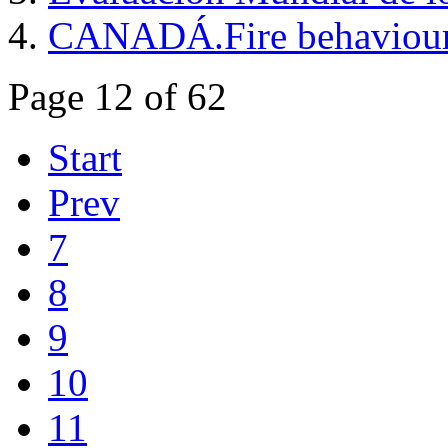
CANADÁ.Fire behaviou
Page 12 of 62
Start
Prev
7
8
9
10
11