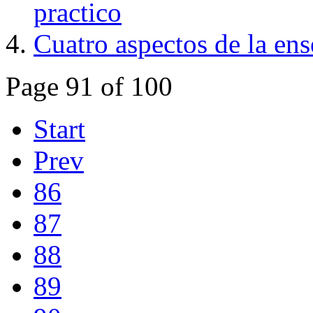
practico
Cuatro aspectos de la en
Page 91 of 100
Start
Prev
86
87
88
89