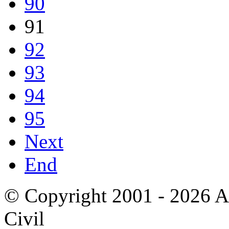
90
91
92
93
94
95
Next
End
© Copyright 2001 - 2026 A
Civil