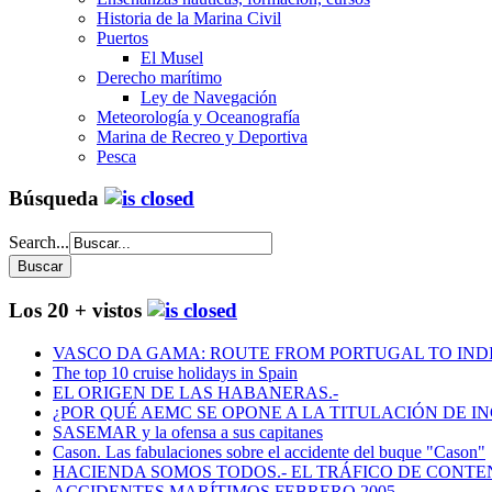
Historia de la Marina Civil
Puertos
El Musel
Derecho marítimo
Ley de Navegación
Meteorología y Oceanografía
Marina de Recreo y Deportiva
Pesca
Búsqueda
Search...
Los 20 + vistos
VASCO DA GAMA: ROUTE FROM PORTUGAL TO INDIA
The top 10 cruise holidays in Spain
EL ORIGEN DE LAS HABANERAS.-
¿POR QUÉ AEMC SE OPONE A LA TITULACIÓN DE I
SASEMAR y la ofensa a sus capitanes
Cason. Las fabulaciones sobre el accidente del buque "Cason"
HACIENDA SOMOS TODOS.- EL TRÁFICO DE CONTEN
ACCIDENTES MARÍTIMOS FEBRERO 2005