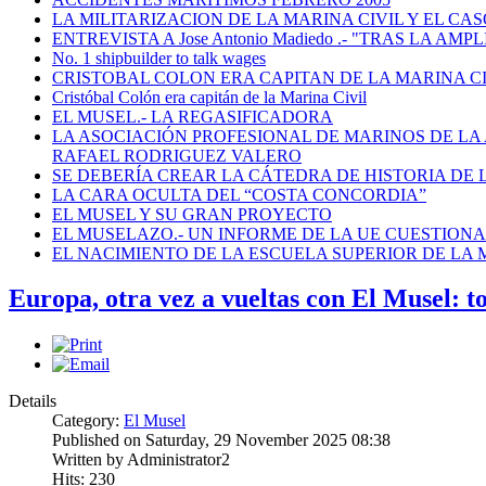
LA MILITARIZACION DE LA MARINA CIVIL Y EL CASO
ENTREVISTA A Jose Antonio Madiedo .- "TRAS LA 
No. 1 shipbuilder to talk wages
CRISTOBAL COLON ERA CAPITAN DE LA MARINA C
Cristóbal Colón era capitán de la Marina Civil
EL MUSEL.- LA REGASIFICADORA
LA ASOCIACIÓN PROFESIONAL DE MARINOS DE LA
RAFAEL RODRIGUEZ VALERO
SE DEBERÍA CREAR LA CÁTEDRA DE HISTORIA DE 
LA CARA OCULTA DEL “COSTA CONCORDIA”
EL MUSEL Y SU GRAN PROYECTO
EL MUSELAZO.- UN INFORME DE LA UE CUESTIONA E
EL NACIMIENTO DE LA ESCUELA SUPERIOR DE LA M
Europa, otra vez a vueltas con El Musel: t
Details
Category:
El Musel
Published on Saturday, 29 November 2025 08:38
Written by Administrator2
Hits: 230