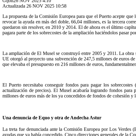
Gijón
26 NOV 2025 4:10
Actualizada 26 NOV 2025 10:58
La propuesta de la Comisión Europea para que el Puerto acepte que le
revocar la ayuda en más del doble, 66,04 millones, es la tercera co
quedaron sin resolver, en 2010 y 2014. El de ahora es el último capí
pagara parte de los sobrecostes de la ampliación haciéndolos pasar po
La ampliación de El Musel se construyó entre 2005 y 2011. La obra
UE otorgó al proyecto una subvención de 247,5 millones de euros de
que elevaba el presupuesto en 216 millones de euros, fundamentalmente
El Puerto necesitaba conseguir fondos para pagar los sobrecostes 
actualización de precios). El Musel acabaría logrando fondos para p
millones de euros más de los ya concedidos de fondos de cohesión y 
Una denuncia de Equo y otra de Andecha Astur
La treta fue denunciada ante la Comisión Europea por Los Verdes (Eq
ayudas que ya había concedido. Cinco direcciones generales de la Co