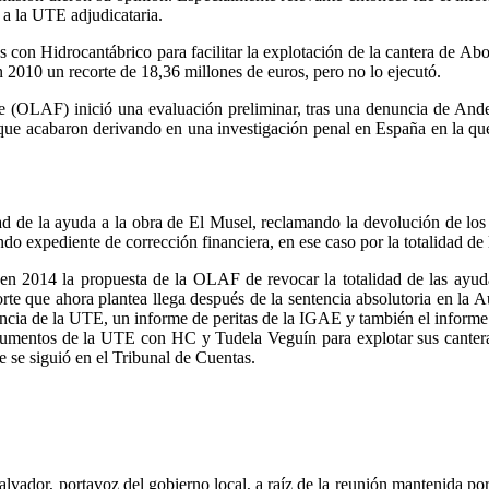
e a la UTE adjudicataria.
s con Hidrocantábrico para facilitar la explotación de la cantera de Abo
2010 un recorte de 18,36 millones de euros, pero no lo ejecutó.
 (OLAF) inició una evaluación preliminar, tras una denuncia de Andec
que acabaron derivando en una investigación penal en España en la que
 de la ayuda a la obra de El Musel, reclamando la devolución de los 
o expediente de corrección financiera, en ese caso por la totalidad de 
 2014 la propuesta de la OLAF de revocar la totalidad de las ayuda
orte que ahora plantea llega después de la sentencia absolutoria en la 
ncia de la UTE, un informe de peritas de la IGAE y también el informe 
umentos de la UTE con HC y Tudela Veguín para explotar sus canteras
e se siguió en el Tribunal de Cuentas.
alvador, portavoz del gobierno local, a raíz de la reunión mantenida p