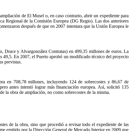
ampliación de El Musel o, en caso contrario, abrir un expediente para
ítica Regional de la Comisión Europea (DG Regio). Las dos anteriores
e comenzaron después de que en 2007 intentara que la Unión Europea le
, Drace y Alvargonzález Contratas) en 499,35 millones de euros. La
 49,5. En 2007, el Puerto aprobó un modificado técnico del proyecto
s previstas.
 obra en 708,78 millones, incluyendo 124 de sobrecostes y 86,67 de
ero antes intentó lograr más financiación europea. Así, solicitó 135
de la obra de ampliación, no como sobrecostes de la misma.
es de la obra, sino que procedió a revisar todo el expediente de las
rme emitido por la Dirección General de Mercado Interior en 2009 que