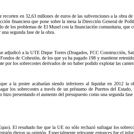
 recorten en 32,63 millones de euros de las subvenciones a la obra de 
rrección financiera que pone sobre la mesa la Dirección General de Pol
tulo de los problemas de El Musel con la financiación comunitaria, qu
r una segunda fase de la obra.
 se adjudicó a la UTE Dique Torres (Dragados, FCC Construcción, Sato
 Fondos de Cohesión, de los que ya ha pagado 198 y mantiene retenidos
 por los sobrecostes derivados de no haber podido explotar las cantera
(que a la postre acabarían siendo inferiores al liquidar en 2012 la
agar los sobrecostes a través de un préstamo de Puertos del Estado, p
lo hizo presentando el aumento del presupuesto como una segunda fase 
uo). El resultado fue que la UE no sólo rechazó sufragar los sobrecost
misión dieron su opinión. Especialmente relevante entonces fue el info