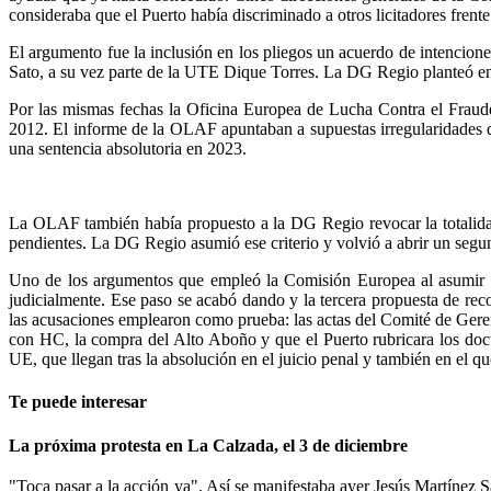
consideraba que el Puerto había discriminado a otros licitadores frent
El argumento fue la inclusión en los pliegos un acuerdo de intencione
Sato, a su vez parte de la UTE Dique Torres. La DG Regio planteó en 
Por las mismas fechas la Oficina Europea de Lucha Contra el Fraude
2012. El informe de la OLAF apuntaban a supuestas irregularidades 
una sentencia absolutoria en 2023.
La OLAF también había propuesto a la DG Regio revocar la totalidad
pendientes. La DG Regio asumió ese criterio y volvió a abrir un segund
Uno de los argumentos que empleó la Comisión Europea al asumir en
judicialmente. Ese paso se acabó dando y la tercera propuesta de rec
las acusaciones emplearon como prueba: las actas del Comité de Gere
con HC, la compra del Alto Aboño y que el Puerto rubricara los doc
UE, que llegan tras la absolución en el juicio penal y también en el qu
Te puede interesar
La próxima protesta en La Calzada, el 3 de diciembre
"Toca pasar a la acción ya". Así se manifestaba ayer Jesús Martínez S