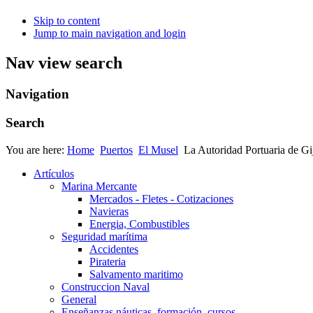
Skip to content
Jump to main navigation and login
Nav view search
Navigation
Search
You are here:
Home
Puertos
El Musel
La Autoridad Portuaria de Gij
Artículos
Marina Mercante
Mercados - Fletes - Cotizaciones
Navieras
Energia, Combustibles
Seguridad marítima
Accidentes
Pirateria
Salvamento maritimo
Construccion Naval
General
Enseñanzas náuticas, formación, cursos