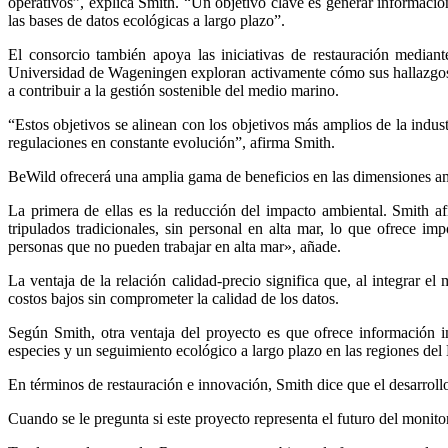
operativos”, explica Smith. “Un objetivo clave es generar informació
las bases de datos ecológicas a largo plazo”.
El consorcio también apoya las iniciativas de restauración mediant
Universidad de Wageningen exploran activamente cómo sus hallazgos p
a contribuir a la gestión sostenible del medio marino.
“Estos objetivos se alinean con los objetivos más amplios de la indust
regulaciones en constante evolución”, afirma Smith.
BeWild ofrecerá una amplia gama de beneficios en las dimensiones amb
La primera de ellas es la reducción del impacto ambiental. Smit
tripulados tradicionales, sin personal en alta mar, lo que ofrece i
personas que no pueden trabajar en alta mar», añade.
La ventaja de la relación calidad-precio significa que, al integrar e
costos bajos sin comprometer la calidad de los datos.
Según Smith, otra ventaja del proyecto es que ofrece información i
especies y un seguimiento ecológico a largo plazo en las regiones del 
En términos de restauración e innovación, Smith dice que el desarrollo
Cuando se le pregunta si este proyecto representa el futuro del monitor