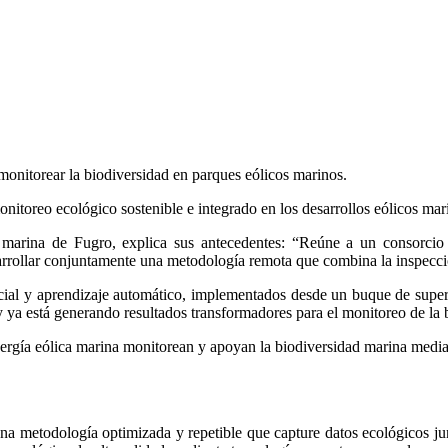
onitorear la biodiversidad en parques eólicos marinos.
nitoreo ecológico sostenible e integrado en los desarrollos eólicos mar
ca marina de Fugro, explica sus antecedentes: “Reúne a un consorci
ollar conjuntamente una metodología remota que combina la inspecció
cial y aprendizaje automático, implementados desde un buque de super
 está generando resultados transformadores para el monitoreo de la bi
nergía eólica marina monitorean y apoyan la biodiversidad marina median
una metodología optimizada y repetible que capture datos ecológicos jun