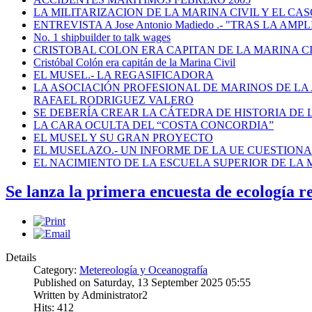
LA MILITARIZACION DE LA MARINA CIVIL Y EL CASO
ENTREVISTA A Jose Antonio Madiedo .- "TRAS LA 
No. 1 shipbuilder to talk wages
CRISTOBAL COLON ERA CAPITAN DE LA MARINA C
Cristóbal Colón era capitán de la Marina Civil
EL MUSEL.- LA REGASIFICADORA
LA ASOCIACIÓN PROFESIONAL DE MARINOS DE LA
RAFAEL RODRIGUEZ VALERO
SE DEBERÍA CREAR LA CÁTEDRA DE HISTORIA DE 
LA CARA OCULTA DEL “COSTA CONCORDIA”
EL MUSEL Y SU GRAN PROYECTO
EL MUSELAZO.- UN INFORME DE LA UE CUESTIONA E
EL NACIMIENTO DE LA ESCUELA SUPERIOR DE LA M
Se lanza la primera encuesta de ecología 
Details
Category:
Metereología y Oceanografía
Published on Saturday, 13 September 2025 05:55
Written by Administrator2
Hits: 412