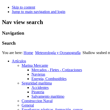
Skip to content
Jump to main navigation and login
Nav view search
Navigation
Search
You are here:
Home
Meteorología y Oceanografía
Shallow seabed m
Artículos
Marina Mercante
Mercados - Fletes - Cotizaciones
Navieras
Energia, Combustibles
Seguridad marítima
Accidentes
Pirateria
Salvamento maritimo
Construccion Naval
General
Enseñanzas náuticas, formación, cursos