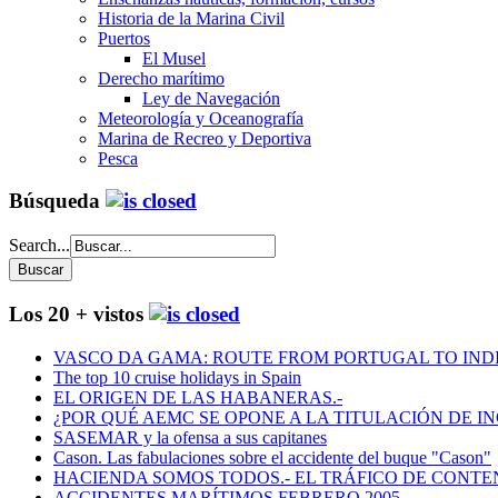
Historia de la Marina Civil
Puertos
El Musel
Derecho marítimo
Ley de Navegación
Meteorología y Oceanografía
Marina de Recreo y Deportiva
Pesca
Búsqueda
Search...
Los 20 + vistos
VASCO DA GAMA: ROUTE FROM PORTUGAL TO INDIA
The top 10 cruise holidays in Spain
EL ORIGEN DE LAS HABANERAS.-
¿POR QUÉ AEMC SE OPONE A LA TITULACIÓN DE I
SASEMAR y la ofensa a sus capitanes
Cason. Las fabulaciones sobre el accidente del buque "Cason"
HACIENDA SOMOS TODOS.- EL TRÁFICO DE CONTEN
ACCIDENTES MARÍTIMOS FEBRERO 2005