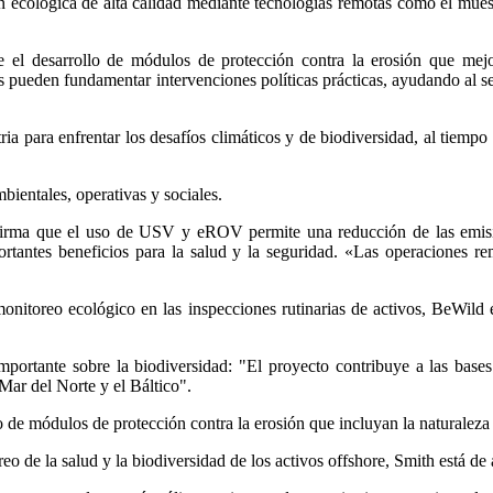
n ecológica de alta calidad mediante tecnologías remotas como el muest
e el desarrollo de módulos de protección contra la erosión que mejo
ueden fundamentar intervenciones políticas prácticas, ayudando al se
ria para enfrentar los desafíos climáticos y de biodiversidad, al tiemp
ientales, operativas y sociales.
h afirma que el uso de USV y eROV permite una reducción de las emi
mportantes beneficios para la salud y la seguridad. «Las operaciones 
l monitoreo ecológico en las inspecciones rutinarias de activos, BeWild 
mportante sobre la biodiversidad: "El proyecto contribuye a las bases
Mar del Norte y el Báltico".
 de módulos de protección contra la erosión que incluyan la naturaleza a
eo de la salud y la biodiversidad de los activos offshore, Smith está de