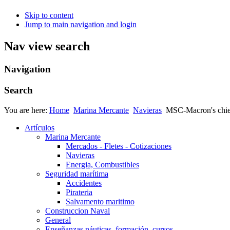
Skip to content
Jump to main navigation and login
Nav view search
Navigation
Search
You are here:
Home
Marina Mercante
Navieras
MSC-Macron's chief 
Artículos
Marina Mercante
Mercados - Fletes - Cotizaciones
Navieras
Energia, Combustibles
Seguridad marítima
Accidentes
Pirateria
Salvamento maritimo
Construccion Naval
General
Enseñanzas náuticas, formación, cursos