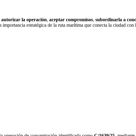
:
autorizar la operación
,
aceptar compromisos
,
subordinarla a cond
 importancia estratégica de la ruta marítima que conecta la ciudad con 
la operación de concentración identificada como
C/1639/25
, mediante