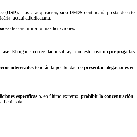
ico (OSP)
. Tras la adquisición,
solo DFDS
continuaría prestando este
eària, actual adjudicataria.
aces de concurrir a futuras licitaciones.
 fase
. El organismo regulador subraya que este paso
no prejuzga las
ceros interesados
tendrán la posibilidad de
presentar alegaciones
en
iciones específicas
o, en último extremo,
prohibir la concentración
.
la Península.