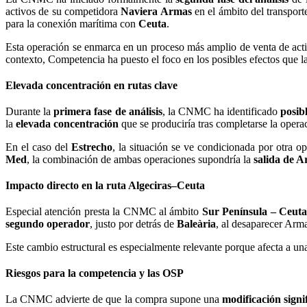
activos de su competidora
Naviera Armas
en el ámbito del transpor
para la conexión marítima con
Ceuta
.
Esta operación se enmarca en un proceso más amplio de venta de act
contexto, Competencia ha puesto el foco en los posibles efectos que l
Elevada concentración en rutas clave
Durante la
primera fase de análisis
, la CNMC ha identificado
posib
la
elevada concentración
que se produciría tras completarse la opera
En el caso del
Estrecho
, la situación se ve condicionada por otra o
Med
, la combinación de ambas operaciones supondría la
salida de 
Impacto directo en la ruta Algeciras–Ceuta
Especial atención presta la CNMC al ámbito
Sur Península – Ceut
segundo operador
, justo por detrás de
Baleària
, al desaparecer Arm
Este cambio estructural es especialmente relevante porque afecta a una
Riesgos para la competencia y las OSP
La CNMC advierte de que la compra supone una
modificación signi