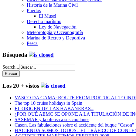
Historia de la Marina Civil
Puertos
El Musel
Derecho marítimo
Ley de Navegación
Meteorología y Oceanografía
Marina de Recreo y Deportiva
Pesca
Búsqueda
Search...
Los 20 + vistos
VASCO DA GAMA: ROUTE FROM PORTUGAL TO INDIA
The top 10 cruise holidays in Spain
EL ORIGEN DE LAS HABANERAS.-
¿POR QUÉ AEMC SE OPONE A LA TITULACIÓN DE I
SASEMAR y la ofensa a sus capitanes
Cason. Las fabulaciones sobre el accidente del buque "Cason"
HACIENDA SOMOS TODOS.- EL TRÁFICO DE CONTEN
ACCIDENTES MARÍTIMOS FEBRERO 2005