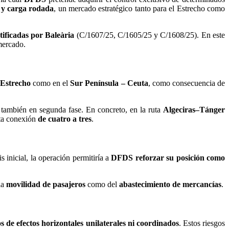
 y carga rodada
, un mercado estratégico tanto para el Estrecho como
tificadas por Baleària
(C/1607/25, C/1605/25 y C/1608/25). En este
mercado.
 Estrecho
como en el
Sur Península – Ceuta
, como consecuencia de
 también en segunda fase. En concreto, en la ruta
Algeciras–Tánger
sta conexión
de cuatro a tres
.
is inicial, la operación permitiría a
DFDS reforzar su posición como
la
movilidad de pasajeros
como del
abastecimiento de mercancías
.
os de efectos horizontales unilaterales ni coordinados
. Estos riesgos