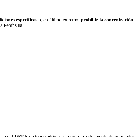
iciones específicas
o, en último extremo,
prohibir la concentración
.
la Península.
 la cual
DFDS
pretende adquirir el control exclusivo de determinados