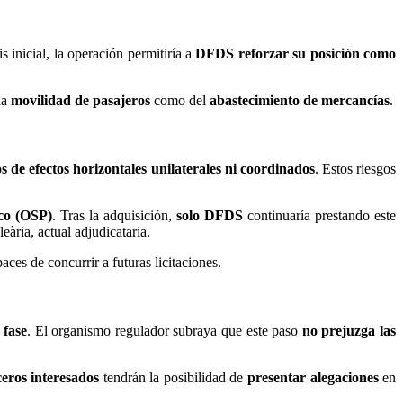
is inicial, la operación permitiría a
DFDS reforzar su posición como
la
movilidad de pasajeros
como del
abastecimiento de mercancías
.
os de efectos horizontales unilaterales ni coordinados
. Estos riesgos
ico (OSP)
. Tras la adquisición,
solo DFDS
continuaría prestando este
eària, actual adjudicataria.
aces de concurrir a futuras licitaciones.
 fase
. El organismo regulador subraya que este paso
no prejuzga las
ceros interesados
tendrán la posibilidad de
presentar alegaciones
en