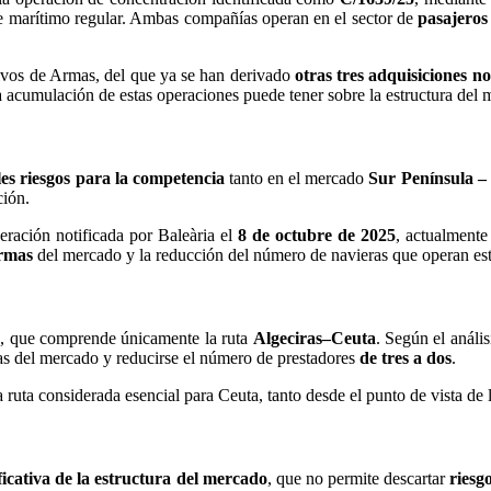
te marítimo regular. Ambas compañías operan en el sector de
pasajeros
ivos de Armas, del que ya se han derivado
otras tres adquisiciones no
a acumulación de estas operaciones puede tener sobre la estructura del 
les riesgos para la competencia
tanto en el mercado
Sur Península –
ción.
peración notificada por Baleària el
8 de octubre de 2025
, actualmente
Armas
del mercado y la reducción del número de navieras que operan e
a
, que comprende únicamente la ruta
Algeciras–Ceuta
. Según el anális
as del mercado y reducirse el número de prestadores
de tres a dos
.
 ruta considerada esencial para Ceuta, tanto desde el punto de vista de 
ficativa de la estructura del mercado
, que no permite descartar
riesg