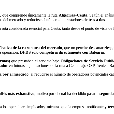
a
, que comprende únicamente la ruta
Algeciras–Ceuta
. Según el anális
as del mercado y reducirse el número de prestadores
de tres a dos
.
 ruta considerada esencial para Ceuta, tanto desde el punto de vista de 
ficativa de la estructura del mercado
, que no permite descartar
riesg
la operación,
DFDS solo competiría directamente con Baleària
.
rmas)
que prestaban el servicio bajo
Obligaciones de Servicio Públ
tador
en futuras adjudicaciones de la ruta a Ceuta bajo OSP, frente a Bal
ia por el mercado
, al reducirse el número de operadores potenciales cap
lisis más exhaustivo
, motivo por el cual ha decidido pasar a
segunda
a los operadores implicados, mientras que la empresa notificante y
ter