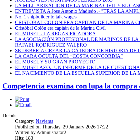
LA MILITARIZACION DE LA MARINA CIVIL Y EL CASO
ENTREVISTA A Jose Antonio Madiedo .- "TRAS LA 
No. 1 shipbuilder to talk wages
CRISTOBAL COLON ERA CAPITAN DE LA MARINA C
Cristóbal Colón era capitán de la Marina Civil
EL MUSEL.- LA REGASIFICADORA
LA ASOCIACIÓN PROFESIONAL DE MARINOS DE LA
RAFAEL RODRIGUEZ VALERO
SE DEBERÍA CREAR LA CÁTEDRA DE HISTORIA DE 
LA CARA OCULTA DEL “COSTA CONCORDIA”
EL MUSEL Y SU GRAN PROYECTO
EL MUSELAZO.- UN INFORME DE LA UE CUESTIONA E
EL NACIMIENTO DE LA ESCUELA SUPERIOR DE LA M
Competencia examina con lupa la compra d
Details
Category:
Navieras
Published on Thursday, 29 January 2026 17:22
Written by Administrator2
Hits: 183