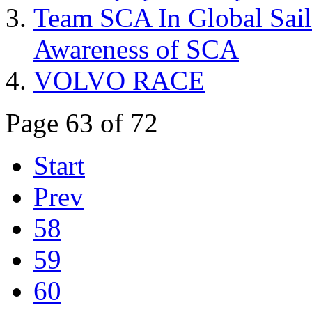
Team SCA In Global Sail
Awareness of SCA
VOLVO RACE
Page 63 of 72
Start
Prev
58
59
60