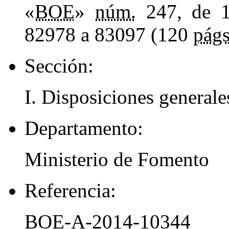
«
BOE
»
núm.
247, de 1
82978 a 83097 (120
págs
Sección:
I. Disposiciones generale
Departamento:
Ministerio de Fomento
Referencia:
BOE-A-2014-10344