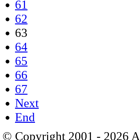
61
62
63
64
65
66
67
Next
End
© Copyright 2001 - 2026 A