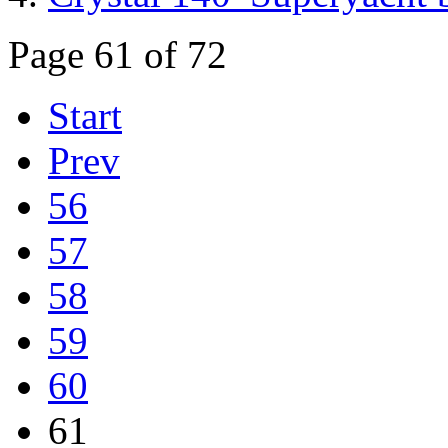
Page 61 of 72
Start
Prev
56
57
58
59
60
61