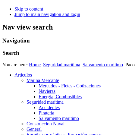
Skip to content
Jump to main navigation and login
Nav view search
Navigation
Search
You are here:
Home
Seguridad marítima
Salvamento maritimo
Paco
Artículos
Marina Mercante
Mercados - Fletes - Cotizaciones
Navieras
Energia, Combustibles
Seguridad marítima
Accidentes
Pirateria
Salvamento maritimo
Construccion Naval
General
Enseñanzas náuticas, formación, cursos