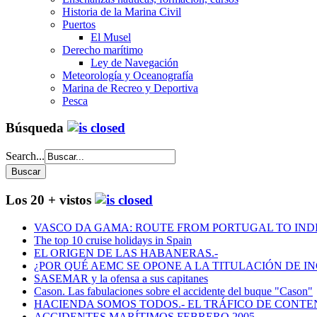
Historia de la Marina Civil
Puertos
El Musel
Derecho marítimo
Ley de Navegación
Meteorología y Oceanografía
Marina de Recreo y Deportiva
Pesca
Búsqueda
Search...
Los 20 + vistos
VASCO DA GAMA: ROUTE FROM PORTUGAL TO INDIA
The top 10 cruise holidays in Spain
EL ORIGEN DE LAS HABANERAS.-
¿POR QUÉ AEMC SE OPONE A LA TITULACIÓN DE I
SASEMAR y la ofensa a sus capitanes
Cason. Las fabulaciones sobre el accidente del buque "Cason"
HACIENDA SOMOS TODOS.- EL TRÁFICO DE CONTEN
ACCIDENTES MARÍTIMOS FEBRERO 2005