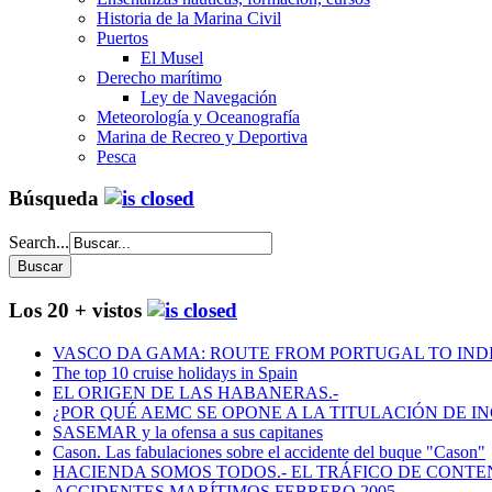
Historia de la Marina Civil
Puertos
El Musel
Derecho marítimo
Ley de Navegación
Meteorología y Oceanografía
Marina de Recreo y Deportiva
Pesca
Búsqueda
Search...
Los 20 + vistos
VASCO DA GAMA: ROUTE FROM PORTUGAL TO INDIA
The top 10 cruise holidays in Spain
EL ORIGEN DE LAS HABANERAS.-
¿POR QUÉ AEMC SE OPONE A LA TITULACIÓN DE I
SASEMAR y la ofensa a sus capitanes
Cason. Las fabulaciones sobre el accidente del buque "Cason"
HACIENDA SOMOS TODOS.- EL TRÁFICO DE CONTEN
ACCIDENTES MARÍTIMOS FEBRERO 2005