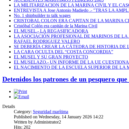
LA MILITARIZACION DE LA MARINA CIVIL Y EL CASO
ENTREVISTA A Jose Antonio Madiedo .- "TRAS LA 
No. 1 shipbuilder to talk wages
CRISTOBAL COLON ERA CAPITAN DE LA MARINA C
Cristóbal Colón era capitán de la Marina Civil
EL MUSEL.- LA REGASIFICADORA
LA ASOCIACIÓN PROFESIONAL DE MARINOS DE LA
RAFAEL RODRIGUEZ VALERO
SE DEBERÍA CREAR LA CÁTEDRA DE HISTORIA DE 
LA CARA OCULTA DEL “COSTA CONCORDIA”
EL MUSEL Y SU GRAN PROYECTO
EL MUSELAZO.- UN INFORME DE LA UE CUESTIONA E
EL NACIMIENTO DE LA ESCUELA SUPERIOR DE LA M
Detenidos los patrones de un pesquero que 
Details
Category:
Seguridad marítima
Published on Wednesday, 14 January 2026 14:22
Written by Administrator2
Hits: 202