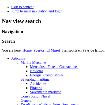
Skip to content
Jump to main navigation and login
Nav view search
Navigation
Search
You are here:
Home
Puertos
El Musel
Transports en Pays de la Loi
Artículos
Marina Mercante
Mercados - Fletes - Cotizaciones
Navieras
Energia, Combustibles
Seguridad marítima
Accidentes
Pirateria
Salvamento maritimo
Construccion Naval
General
Enseñanzas náuticas, formación, cursos