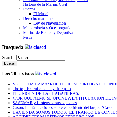
Historia de la Marina Civil
Puertos
El Musel
Derecho marítimo
Ley de Navegación
Meteorología y Oceanografía
Marina de Recreo y Deportiva
Pesca
Búsqueda
Search...
Los 20 + vistos
VASCO DA GAMA: ROUTE FROM PORTUGAL TO INDIA
The top 10 cruise holidays in Spain
EL ORIGEN DE LAS HABANERAS.-
¿POR QUÉ AEMC SE OPONE A LA TITULACIÓN DE I
SASEMAR y la ofensa a sus capitanes
Cason. Las fabulaciones sobre el accidente del buque "Cason"
HACIENDA SOMOS TODOS.- EL TRÁFICO DE CONTEN
ACCIDENTES MARÍTIMOS FEBRERO 2005