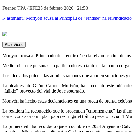
Fuente: TPA / EFE
25 de febrero 2026 - 21:58
N'asturianu: Moriyón acusa al Principáu de "rendise" na reivindicació
Play Video
Moriyón acusa al Principado de "rendirse" en la reivindicación de los
Medio millar de personas ha participado esta tarde en la marcha organi
Los afectados piden a las administraciones que aporten soluciones y q
La alcaldesa de Gijón, Carmen Moriyón, ha lamentado este miércoles 
"fallido" proyecto del vial de Jove soterrado.
Moriyón ha hecho estas declaraciones en una rueda de prensa celebrad
La regidora ha reconocido que le preocupan "enormemente" las últim
con el consistorio un plan para restringir el tráfico pesado hacia El M
La primera edil ha recordado que en octubre de 2024 Alejandro Calvo 
no pide al Ministerio una alternativa", sino que plantea "que unos 