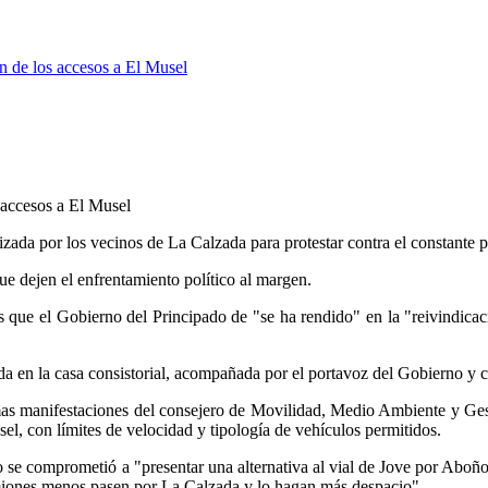
n de los accesos a El Musel
 accesos a El Musel
zada por los vecinos de La Calzada para protestar contra el constante p
ue dejen el enfrentamiento político al margen.
que el Gobierno del Principado de "se ha rendido" en la "reivindicaci
a en la casa consistorial, acompañada por el portavoz del Gobierno y 
as manifestaciones del consejero de Movilidad, Medio Ambiente y Ges
usel, con límites de velocidad y tipología de vehículos permitidos.
se comprometió a "presentar una alternativa al vial de Jove por Aboño
camiones menos pasen por La Calzada y lo hagan más despacio".