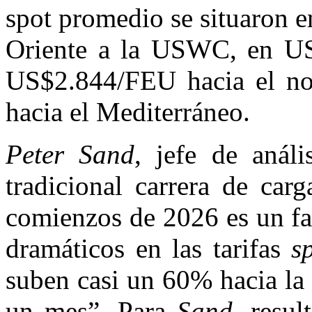
spot promedio se situaron 
Oriente a la USWC, en U
US$2.844/FEU hacia el n
hacia el Mediterráneo.
Peter Sand
, jefe de anál
tradicional carrera de ca
comienzos de 2026 es un fa
dramáticos en las tarifas
s
suben casi un 60% hacia l
un mes”. Para
Sand
, resu