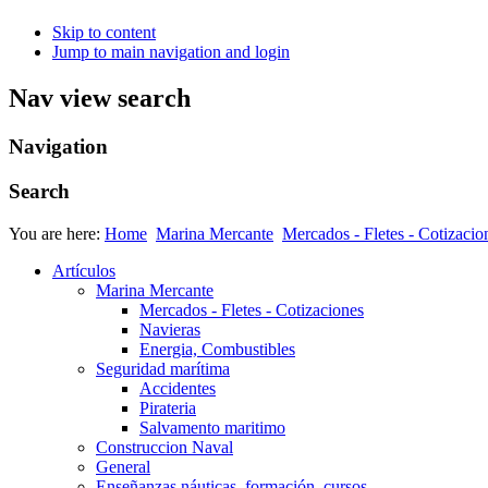
Skip to content
Jump to main navigation and login
Nav view search
Navigation
Search
You are here:
Home
Marina Mercante
Mercados - Fletes - Cotizacio
Artículos
Marina Mercante
Mercados - Fletes - Cotizaciones
Navieras
Energia, Combustibles
Seguridad marítima
Accidentes
Pirateria
Salvamento maritimo
Construccion Naval
General
Enseñanzas náuticas, formación, cursos