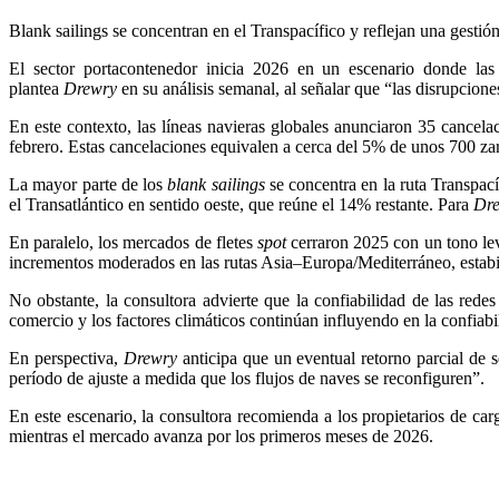
Blank sailings se concentran en el Transpacífico y reflejan una gestió
El sector portacontenedor inicia 2026 en un escenario donde las 
plantea
Drewry
en su análisis semanal, al señalar que “las disrupcion
En este contexto, las líneas navieras globales anunciaron 35 cancelaci
febrero. Estas cancelaciones equivalen a cerca del 5% de unos 700 za
La mayor parte de los
blank sailings
se concentra en la ruta Transpac
el Transatlántico en sentido oeste, que reúne el 14% restante. Para
Dr
En paralelo, los mercados de fletes
spot
cerraron 2025 con un tono l
incrementos moderados en las rutas Asia–Europa/Mediterráneo, estabilid
No obstante, la consultora advierte que la confiabilidad de las rede
comercio y los factores climáticos continúan influyendo en la confiabi
En perspectiva,
Drewry
anticipa que un eventual retorno parcial de 
período de ajuste a medida que los flujos de naves se reconfiguren”.
En este escenario, la consultora recomienda a los propietarios de carga
mientras el mercado avanza por los primeros meses de 2026.