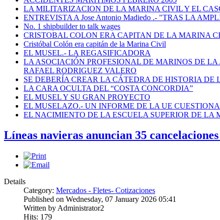
LA MILITARIZACION DE LA MARINA CIVIL Y EL CASO
ENTREVISTA A Jose Antonio Madiedo .- "TRAS LA 
No. 1 shipbuilder to talk wages
CRISTOBAL COLON ERA CAPITAN DE LA MARINA C
Cristóbal Colón era capitán de la Marina Civil
EL MUSEL.- LA REGASIFICADORA
LA ASOCIACIÓN PROFESIONAL DE MARINOS DE LA
RAFAEL RODRIGUEZ VALERO
SE DEBERÍA CREAR LA CÁTEDRA DE HISTORIA DE 
LA CARA OCULTA DEL “COSTA CONCORDIA”
EL MUSEL Y SU GRAN PROYECTO
EL MUSELAZO.- UN INFORME DE LA UE CUESTIONA E
EL NACIMIENTO DE LA ESCUELA SUPERIOR DE LA M
Líneas navieras anuncian 35 cancelaciones 
Details
Category:
Mercados - Fletes- Cotizaciones
Published on Wednesday, 07 January 2026 05:41
Written by Administrator2
Hits: 179