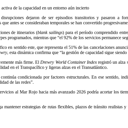
n activa de la capacidad en un entorno aún incierto
disrupciones dejaron de ser episodios transitorios y pasaron a form
es que antes se consideraban temporales se han convertido progresivamen
ones de itinerarios (
blank sailings
) para el período comprendido entre
rpes programados, mientras que “el 92% de los servicios permanece segú
ífico en sentido este, que representa el 51% de las cancelaciones anun
ewry
, esta dinámica confirma que “la gestión de capacidad sigue siendo 
evemente más firme. El
Drewry World Container Index
registró un alz
ad en el Transpacífico y ligeras alzas en el Transatlántico.
s continúa condicionada por factores estructurales. En ese sentido, ind
lidad de las redes”.
servicios al Mar Rojo hacia más avanzado 2026 podría acortar los tiem
 mantener estrategias de rutas flexibles, plazos de tránsito realistas y