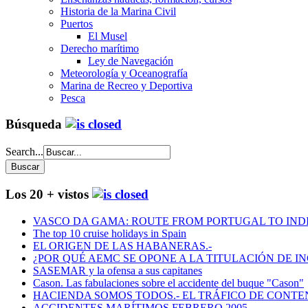
Historia de la Marina Civil
Puertos
El Musel
Derecho marítimo
Ley de Navegación
Meteorología y Oceanografía
Marina de Recreo y Deportiva
Pesca
Búsqueda
Search...
Los 20 + vistos
VASCO DA GAMA: ROUTE FROM PORTUGAL TO INDIA
The top 10 cruise holidays in Spain
EL ORIGEN DE LAS HABANERAS.-
¿POR QUÉ AEMC SE OPONE A LA TITULACIÓN DE I
SASEMAR y la ofensa a sus capitanes
Cason. Las fabulaciones sobre el accidente del buque "Cason"
HACIENDA SOMOS TODOS.- EL TRÁFICO DE CONTEN
ACCIDENTES MARÍTIMOS FEBRERO 2005