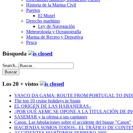
Historia de la Marina Civil
Puertos
El Musel
Derecho marítimo
Ley de Navegación
Meteorología y Oceanografía
Marina de Recreo y Deportiva
Pesca
Búsqueda
Search...
Los 20 + vistos
VASCO DA GAMA: ROUTE FROM PORTUGAL TO INDIA
The top 10 cruise holidays in Spain
EL ORIGEN DE LAS HABANERAS.-
¿POR QUÉ AEMC SE OPONE A LA TITULACIÓN DE I
SASEMAR y la ofensa a sus capitanes
Cason. Las fabulaciones sobre el accidente del buque "Cason"
HACIENDA SOMOS TODOS.- EL TRÁFICO DE CONTEN
ACCIDENTES MARÍTIMOS FEBRERO 2005