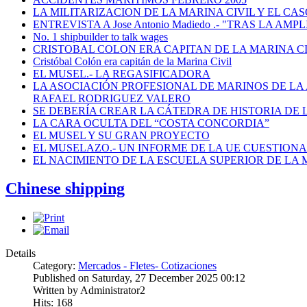
LA MILITARIZACION DE LA MARINA CIVIL Y EL CASO
ENTREVISTA A Jose Antonio Madiedo .- "TRAS LA 
No. 1 shipbuilder to talk wages
CRISTOBAL COLON ERA CAPITAN DE LA MARINA C
Cristóbal Colón era capitán de la Marina Civil
EL MUSEL.- LA REGASIFICADORA
LA ASOCIACIÓN PROFESIONAL DE MARINOS DE LA
RAFAEL RODRIGUEZ VALERO
SE DEBERÍA CREAR LA CÁTEDRA DE HISTORIA DE 
LA CARA OCULTA DEL “COSTA CONCORDIA”
EL MUSEL Y SU GRAN PROYECTO
EL MUSELAZO.- UN INFORME DE LA UE CUESTIONA E
EL NACIMIENTO DE LA ESCUELA SUPERIOR DE LA M
Chinese shipping
Details
Category:
Mercados - Fletes- Cotizaciones
Published on Saturday, 27 December 2025 00:12
Written by Administrator2
Hits: 168