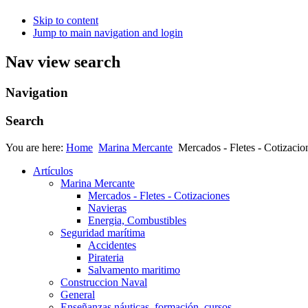
Skip to content
Jump to main navigation and login
Nav view search
Navigation
Search
You are here:
Home
Marina Mercante
Mercados - Fletes - Cotizacio
Artículos
Marina Mercante
Mercados - Fletes - Cotizaciones
Navieras
Energia, Combustibles
Seguridad marítima
Accidentes
Pirateria
Salvamento maritimo
Construccion Naval
General
Enseñanzas náuticas, formación, cursos