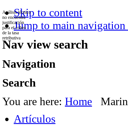
Skip to content
Análisis técnico
no encuentra
Jump to main navigation 
justificación
para el cobro
de la tasa
retributiva
Nav view search
Navigation
Search
You are here:
Home
Marin
Artículos