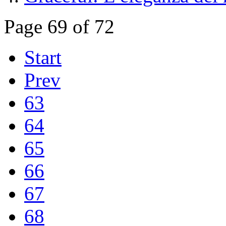
Page 69 of 72
Start
Prev
63
64
65
66
67
68