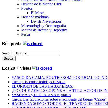
Historia de la Marina Civil
Puertos
El Musel
Derecho marítimo
Ley de Navegación
Meteorología y Oceanografía
Marina de Recreo y Deportiva
Pesca
Búsqueda
Search...
Los 20 + vistos
VASCO DA GAMA: ROUTE FROM PORTUGAL TO INDIA
The top 10 cruise holidays in Spain
EL ORIGEN DE LAS HABANERAS.-
¿POR QUÉ AEMC SE OPONE A LA TITULACIÓN DE I
SASEMAR y la ofensa a sus capitanes
Cason. Las fabulaciones sobre el accidente del buque "Cason"
HACIENDA SOMOS TODOS.- EL TRÁFICO DE CONTEN
ACCIDENTES MARÍTIMOS FEBRERO 2005