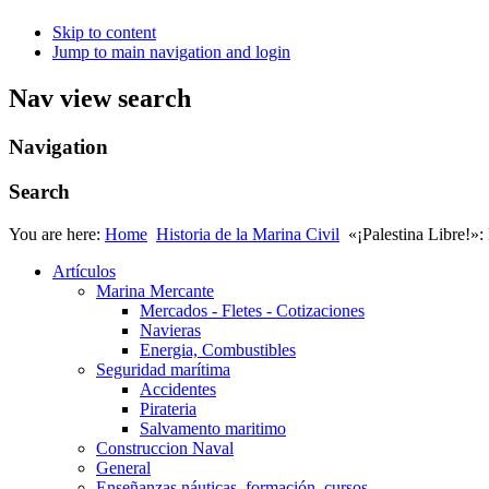
Skip to content
Jump to main navigation and login
Nav view search
Navigation
Search
You are here:
Home
Historia de la Marina Civil
«¡Palestina Libre!»:
Artículos
Marina Mercante
Mercados - Fletes - Cotizaciones
Navieras
Energia, Combustibles
Seguridad marítima
Accidentes
Pirateria
Salvamento maritimo
Construccion Naval
General
Enseñanzas náuticas, formación, cursos