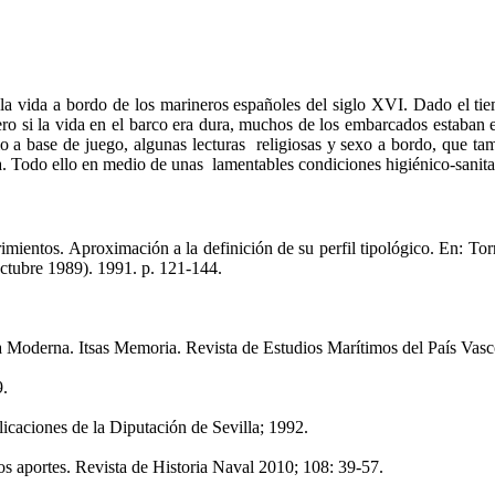
 de la vida a bordo de los marineros españoles del siglo XVI. Dado el t
ero si la vida en el barco era dura, muchos de los embarcados estaban en
o a base de juego, algunas lecturas religiosas y sexo a bordo, que tam
ca. Todo ello en medio de unas lamentables condiciones higiénico-sanita
rimientos. Aproximación a la definición de su perfil tipológico. En: T
ctubre 1989). 1991. p. 121-144.
la Moderna. Itsas Memoria. Revista de Estudios Marítimos del País Vas
9.
icaciones de la Diputación de Sevilla; 1992.
os aportes. Revista de Historia Naval 2010; 108: 39-57.