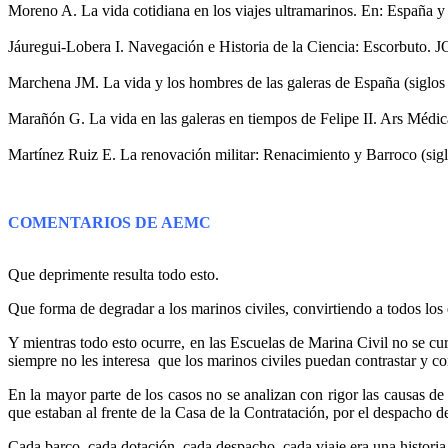
Moreno A. La vida cotidiana en los viajes ultramarinos. En: España y e
Jáuregui-Lobera I. Navegación e Historia de la Ciencia: Escorbuto
Marchena JM. La vida y los hombres de las galeras de España (siglo
Marañón G. La vida en las galeras en tiempos de Felipe II. Ars Médi
Martínez Ruiz E. La renovación militar: Renacimiento y Barroco (s
COMENTARIOS DE AEMC
Que deprimente resulta todo esto.
Que forma de degradar a los marinos civiles, convirtiendo a todos lo
Y mientras todo esto ocurre, en las Escuelas de Marina Civil no se cur
siempre no les interesa que los marinos civiles puedan contrastar y c
En la mayor parte de los casos no se analizan con rigor las causas d
que estaban al frente de la Casa de la Contratación, por el despacho 
Cada barco, cada dotación, cada despacho, cada viaje era una historia.