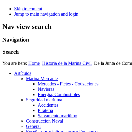
Skip to content
Jump to main navigation and login
Nav view search
Navigation
Search
You are here:
Home
Historia de la Marina Civil
De la Junta de Come
Artículos
Marina Mercante
Mercados - Fletes - Cotizaciones
Navieras
Energia, Combustibles
Seguridad marítima
Accidentes
Pirateria
Salvamento maritimo
Construccion Naval
General
Enseñanzas náuticas, formación, cursos