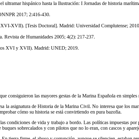
l ultramar hispánico hasta la Ilustración: I Jornadas de historia marítim
. JONNPR 2017; 2:416-430.
s XVI-XVII). [Tesis Doctoral]. Madrid: Universidad Complutense; 2010
ca. Revista de Humanidades 2005; 4(2): 217-237.
iglos XVI y XVII). Madrid: UNED; 2019.
s que consiguieron las mayores gestas de la Marina Española en simples
sa la asignatura de Historia de la Marina Civil. No interesa que los ma
omprobar cómo su historia se está convirtiendo en pura bazofia.
e las condiciones de vida y trabajo a bordo. Las políticas impuestas po
de buques sobrecalados y con pilotos que no lo eran, con cascos y apare
 En tierra firme, el abuso y corrupción, aunque se silencien, estaban pr