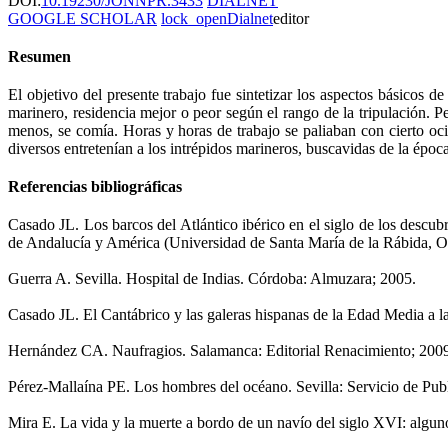
DOI:
10.19230/JONNPR.3433
DIALNET
GOOGLE SCHOLAR
lock_open
Dialnet
editor
Resumen
El objetivo del presente trabajo fue sintetizar los aspectos básicos
marinero, residencia mejor o peor según el rango de la tripulación. P
menos, se comía. Horas y horas de trabajo se paliaban con cierto oci
diversos entretenían a los intrépidos marineros, buscavidas de la épo
Referencias bibliográficas
Casado JL. Los barcos del Atlántico ibérico en el siglo de los descub
de Andalucía y América (Universidad de Santa María de la Rábida, O
Guerra A. Sevilla. Hospital de Indias. Córdoba: Almuzara; 2005.
Casado JL. El Cantábrico y las galeras hispanas de la Edad Media a 
Hernández CA. Naufragios. Salamanca: Editorial Renacimiento; 200
Pérez-Mallaína PE. Los hombres del océano. Sevilla: Servicio de Publ
Mira E. La vida y la muerte a bordo de un navío del siglo XVI: algun