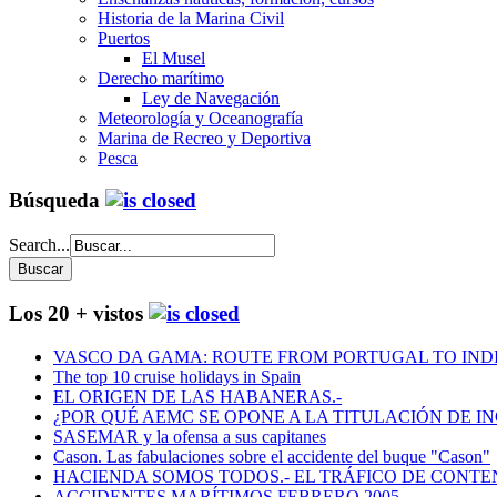
Historia de la Marina Civil
Puertos
El Musel
Derecho marítimo
Ley de Navegación
Meteorología y Oceanografía
Marina de Recreo y Deportiva
Pesca
Búsqueda
Search...
Los 20 + vistos
VASCO DA GAMA: ROUTE FROM PORTUGAL TO INDIA
The top 10 cruise holidays in Spain
EL ORIGEN DE LAS HABANERAS.-
¿POR QUÉ AEMC SE OPONE A LA TITULACIÓN DE I
SASEMAR y la ofensa a sus capitanes
Cason. Las fabulaciones sobre el accidente del buque "Cason"
HACIENDA SOMOS TODOS.- EL TRÁFICO DE CONTEN
ACCIDENTES MARÍTIMOS FEBRERO 2005