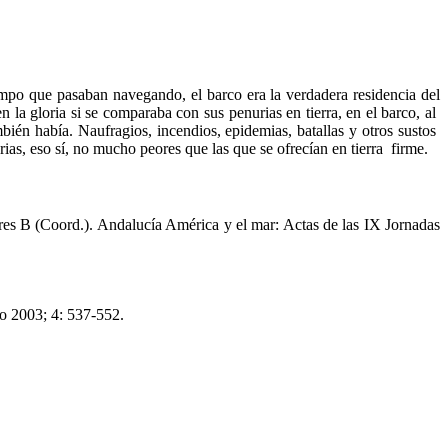
iempo que pasaban navegando, el barco era la verdadera residencia del
 la gloria si se comparaba con sus penurias en tierra, en el barco, al
bién había. Naufragios, incendios, epidemias, batallas y otros sustos
rias, eso sí, no mucho peores que las que se ofrecían en tierra firme.
orres B (Coord.). Andalucía América y el mar: Actas de las IX Jornadas
co 2003; 4: 537-552.