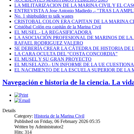
LA MILITARIZACION DE LA MARINA CIVIL Y EL CASO
ENTREVISTA A Jose Antonio Madiedo .- "TRAS LA 
No. 1 shipbuilder to talk wages
CRISTOBAL COLON ERA CAPITAN DE LA MARINA C
Cristóbal Colón era capitán de la Marina Civil
EL MUSEL.- LA REGASIFICADORA
LA ASOCIACIÓN PROFESIONAL DE MARINOS DE LA
RAFAEL RODRIGUEZ VALERO
SE DEBERÍA CREAR LA CÁTEDRA DE HISTORIA DE 
LA CARA OCULTA DEL “COSTA CONCORDIA”
EL MUSEL Y SU GRAN PROYECTO
EL MUSELAZO.- UN INFORME DE LA UE CUESTIONA E
EL NACIMIENTO DE LA ESCUELA SUPERIOR DE LA M
Navegación e historia de la ciencia. La vid
Details
Category:
Historia de la Marina Civil
Published on Friday, 06 February 2026 05:35
Written by Administrator2
Hits: 314