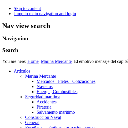
Skip to content
Jump to main navigation and login
Nav view search
Navigation
Search
You are here:
Home
Marina Mercante
El emotivo mensaje del capit
Artículos
Marina Mercante
Mercados - Fletes - Cotizaciones
Navieras
Energia, Combustibles
Seguridad marítima
Accidentes
Pirateria
Salvamento maritimo
Construccion Naval
General
Enseñanzas náuticas, formación, cursos