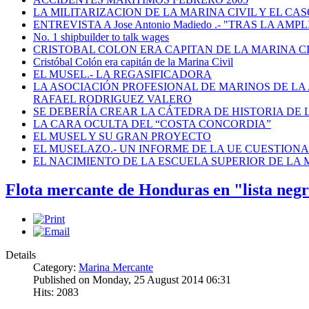
LA MILITARIZACION DE LA MARINA CIVIL Y EL CASO
ENTREVISTA A Jose Antonio Madiedo .- "TRAS LA 
No. 1 shipbuilder to talk wages
CRISTOBAL COLON ERA CAPITAN DE LA MARINA C
Cristóbal Colón era capitán de la Marina Civil
EL MUSEL.- LA REGASIFICADORA
LA ASOCIACIÓN PROFESIONAL DE MARINOS DE LA
RAFAEL RODRIGUEZ VALERO
SE DEBERÍA CREAR LA CÁTEDRA DE HISTORIA DE 
LA CARA OCULTA DEL “COSTA CONCORDIA”
EL MUSEL Y SU GRAN PROYECTO
EL MUSELAZO.- UN INFORME DE LA UE CUESTIONA E
EL NACIMIENTO DE LA ESCUELA SUPERIOR DE LA M
Flota mercante de Honduras en "lista neg
Details
Category:
Marina Mercante
Published on Monday, 25 August 2014 06:31
Hits: 2083