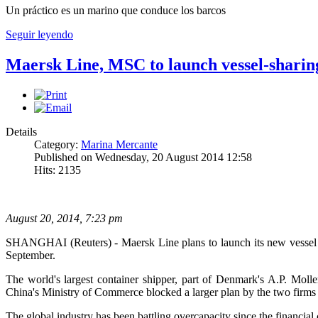
Un práctico es un marino que conduce los barcos
Seguir leyendo
Maersk Line, MSC to launch vessel-sharing
Details
Category:
Marina Mercante
Published on Wednesday, 20 August 2014 12:58
Hits: 2135
August 20, 2014, 7:23 pm
SHANGHAI (Reuters) - Maersk Line plans to launch its new vessel sh
September.
The world's largest container shipper, part of Denmark's A.P. Mo
China's Ministry of Commerce blocked a larger plan by the two f
The global industry has been battling overcapacity since the financial