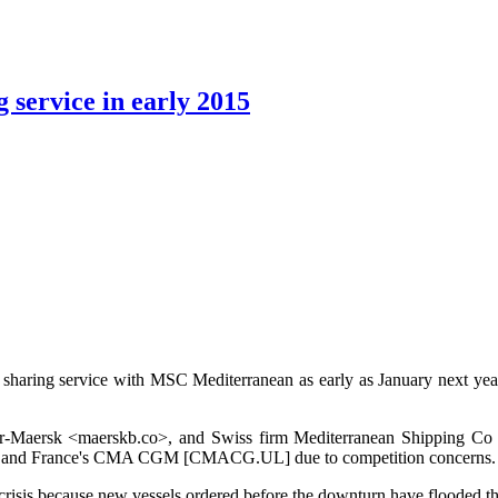
 service in early 2015
aring service with MSC Mediterranean as early as January next year, 
ller-Maersk <maerskb.co>, and Swiss firm Mediterranean Shipping Co 
irms and France's CMA CGM [CMACG.UL] due to competition concerns.
 crisis because new vessels ordered before the downturn have flooded th