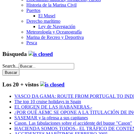
Historia de la Marina Civil
Puertos
El Musel
Derecho marítimo
Ley de Navegación
Meteorología y Oceanografía
Marina de Recreo y Deportiva
Pesca
Búsqueda
Search...
Los 20 + vistos
VASCO DA GAMA: ROUTE FROM PORTUGAL TO INDIA
The top 10 cruise holidays in Spain
EL ORIGEN DE LAS HABANERAS.-
¿POR QUÉ AEMC SE OPONE A LA TITULACIÓN DE I
SASEMAR y la ofensa a sus capitanes
Cason. Las fabulaciones sobre el accidente del buque "Cason"
HACIENDA SOMOS TODOS.- EL TRÁFICO DE CONTEN
ACCIDENTES MARÍTIMOS FEBRERO 2005