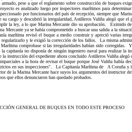
e armado, pese a que el reglamento sobre construcción de buques exige 
proyecto es analizado luego por inspectores marítimos para determina
speccionado por funcionarios del país de recepción, siempre que Marin
su cargo y descubrió la irregularidad, Astilleros Valiña alegó que el 
umplir la ley, a lo que Marina Mercante dio su aprobación. Eximido 
a Mercante ya se había comprometido a buscar una salida a la situación 
anía marítima revisó el buque a medio construir y apreció varias irre
egularizarlo y le exigió la corrección de los fallos. La misma administ
a Marítima comprobase si las irregularidades habían sido corregidas. Y
la capitanía no disponía de ningún ingeniero naval para realizar la in
e la instrucción del expediente ahora concluido Astilleros Valiña aleg
n imparciales a la hora de revisar el buque porque José Valiña había de
 estrictos en sus inspecciones". La Capitanía Marítima de A Coruña y 
ector de la Marina Mercante hace suyos los argumentos del instructor del
hechos que ellos denunciaron han quedado probados.
PECCIÓN GENERAL DE BUQUES EN TODO ESTE PROCESO