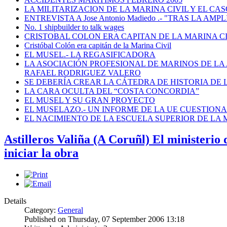
LA MILITARIZACION DE LA MARINA CIVIL Y EL CASO
ENTREVISTA A Jose Antonio Madiedo .- "TRAS LA 
No. 1 shipbuilder to talk wages
CRISTOBAL COLON ERA CAPITAN DE LA MARINA C
Cristóbal Colón era capitán de la Marina Civil
EL MUSEL.- LA REGASIFICADORA
LA ASOCIACIÓN PROFESIONAL DE MARINOS DE LA
RAFAEL RODRIGUEZ VALERO
SE DEBERÍA CREAR LA CÁTEDRA DE HISTORIA DE 
LA CARA OCULTA DEL “COSTA CONCORDIA”
EL MUSEL Y SU GRAN PROYECTO
EL MUSELAZO.- UN INFORME DE LA UE CUESTIONA E
EL NACIMIENTO DE LA ESCUELA SUPERIOR DE LA M
Astilleros Valiña (A Coruñl) El ministerio 
iniciar la obra
Details
Category:
General
Published on Thursday, 07 September 2006 13:18