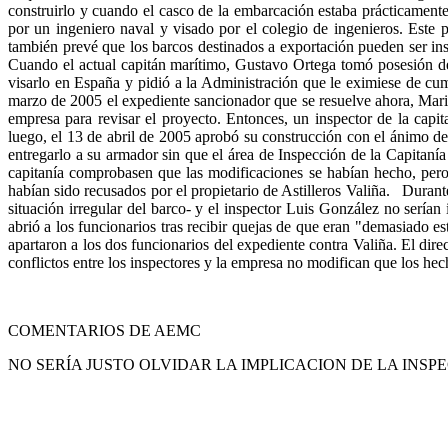
construirlo y cuando el casco de la embarcación estaba prácticament
por un ingeniero naval y visado por el colegio de ingenieros. Este 
también prevé que los barcos destinados a exportación pueden ser in
Cuando el actual capitán marítimo, Gustavo Ortega tomó posesión de 
visarlo en España y pidió a la Administración que le eximiese de c
marzo de 2005 el expediente sancionador que se resuelve ahora, Marin
empresa para revisar el proyecto. Entonces, un inspector de la capit
luego, el 13 de abril de 2005 aprobó su construcción con el ánimo de r
entregarlo a su armador sin que el área de Inspección de la Capitaní
capitanía comprobasen que las modificaciones se habían hecho, pero 
habían sido recusados por el propietario de Astilleros Valiña. Durant
situación irregular del barco- y el inspector Luis González no sería
abrió a los funcionarios tras recibir quejas de que eran "demasiado
apartaron a los dos funcionarios del expediente contra Valiña. El dir
conflictos entre los inspectores y la empresa no modifican que los 
COMENTARIOS DE AEMC
NO SERÍA JUSTO OLVIDAR LA IMPLICACION DE LA INS