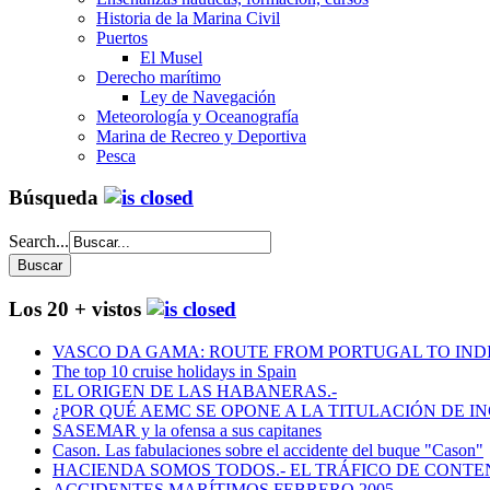
Historia de la Marina Civil
Puertos
El Musel
Derecho marítimo
Ley de Navegación
Meteorología y Oceanografía
Marina de Recreo y Deportiva
Pesca
Búsqueda
Search...
Los 20 + vistos
VASCO DA GAMA: ROUTE FROM PORTUGAL TO INDIA
The top 10 cruise holidays in Spain
EL ORIGEN DE LAS HABANERAS.-
¿POR QUÉ AEMC SE OPONE A LA TITULACIÓN DE I
SASEMAR y la ofensa a sus capitanes
Cason. Las fabulaciones sobre el accidente del buque "Cason"
HACIENDA SOMOS TODOS.- EL TRÁFICO DE CONTEN
ACCIDENTES MARÍTIMOS FEBRERO 2005