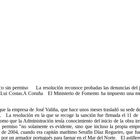
co sin permiso La resolución reconoce probadas las denuncias del je
 Lui Costas.A Coruña El Ministerio de Fomento ha impuesto una multa
ue la empresa de José Valiña, que hace unos meses trasladó su sede d
. La resolución en la que se recoge la sanción fue firmada el 11 de f
como que la Administración tenía conocimiento del inicio de la obra ir
sin permiso "no solamente es evidente, sino que incluso la propia e
a de 2004, cuando era capitán marítimo Serafín Díaz Regueiro, que fue 
o por un armador portugués para faenar en el Mar del Norte. El astille