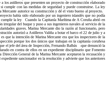
a los astilleros que presenten un proyecto de construcción elaborado
r si cumple con las medidas de seguridad y puede construirse. La ley
a Mercante autorice su construcción y dé el visto bueno al proyecto.
proyecto había sido elaborado por un ingeniero islandés que no podía
de cumplir la ley Cuando la Capitanía Marítima de A Coruña abrió en
irregular del buque y puso a sus ingenieros navales al servicio de la
gularidades graves. Marina Mercante dio la razón al funcionario, pero
ración autorizó a Astilleros Valiña a botar el barco el 22 de julio y a
 es que la intención de Marina Mercante era que los inspectores de la
spección porque los dos únicos que trabajan en la capitanía coruñesa
ó que el jefe del área de Inspección, Fernando Balbás -que denunció la
clarado en contra de ellos en un expediente disciplinario que Fomento
la Dirección General de la Marina Mercante aceptaron la recusación y
 expediente sancionador en la resolución y advierte que los anteriores