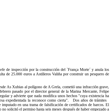
fe de inspección por la construcción del `França Morte´ y anula los
 de 25.000 euros a Astilleros Valiña por construir un pesquero de
esde As Xubias al polígono de A Grela, cometió una infracción grave,
ebrero pasado por el director general de la Marina Mercante, Felipe
regular y advierte que nada modifica unos hechos "cuya existencia ha
mpresa expedientada la reconoce como cierta". Dos años de trámites
imputado en una trama de falsificación de certificados de barcos. El
ro no solicitó el permiso hasta seis meses después de haber empezado a