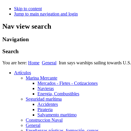
Skip to content
Jump to main navigation and login
Nav view search
Navigation
Search
You are here:
Home
General
Iran says warships sailing towards U.S
Artículos
Marina Mercante
Mercados - Fletes - Cotizaciones
Navieras
Energia, Combustibles
Seguridad marítima
Accidentes
Pirateria
Salvamento maritimo
Construccion Naval
General
Enseñanzas náuticas, formación, cursos